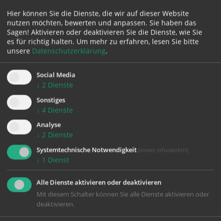
Hier können Sie die Dienste, die wir auf dieser Website
nutzen möchten, bewerten und anpassen. Sie haben das
Sagen! Aktivieren oder deaktivieren Sie die Dienste, wie Sie
es für richtig halten.
Um mehr zu erfahren, lesen Sie bitte
unsere
Datenschutzerklärung
.
Social Media
↓
2
Dienste
Sonstiges
↓
4
Dienste
zurück
Analyse
↓
2
Dienste
Systemtechnische Notwendigkeit
(immer erforderlich)
↓
1
Dienst
Alle Dienste aktivieren oder deaktivieren
Mit diesem Schalter können Sie alle Dienste aktivieren oder
deaktivieren.