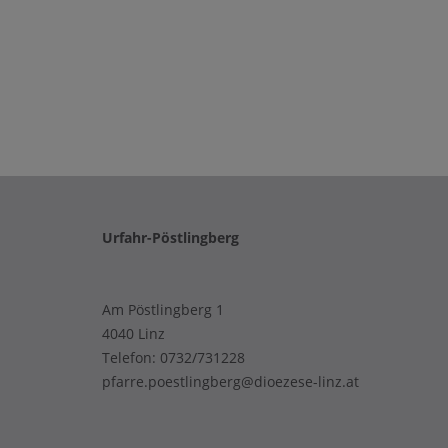
Urfahr-Pöstlingberg
Am Pöstlingberg 1
4040 Linz
Telefon:
0732/731228
pfarre.poestlingberg@dioezese-linz.at