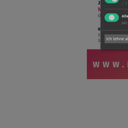
↓
1
All
Mit
Ich lehne a