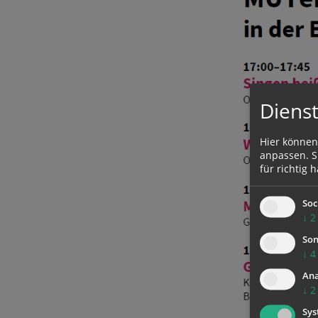
Dienst
Hier können
anpassen. Si
für richtig h
Soc
↓
2
Son
↓
4
Ana
↓
2
Sys