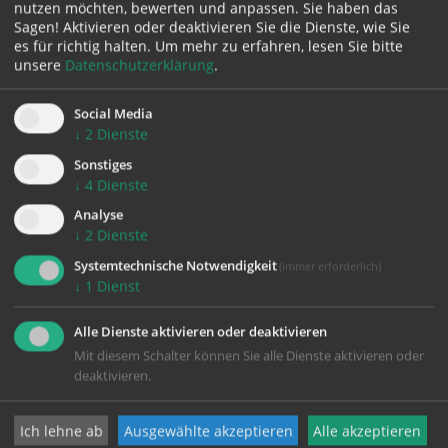
nutzen möchten, bewerten und anpassen. Sie haben das
Sagen! Aktivieren oder deaktivieren Sie die Dienste, wie Sie
es für richtig halten.
Um mehr zu erfahren, lesen Sie bitte
unsere
Datenschutzerklärung
.
Social Media
↓
2
Dienste
zurück
Sonstiges
↓
4
Dienste
Analyse
↓
2
Dienste
Systemtechnische Notwendigkeit
(immer erforderlich)
↓
1
Dienst
Alle Dienste aktivieren oder deaktivieren
Mit diesem Schalter können Sie alle Dienste aktivieren oder
deaktivieren.
KONTAKT
Ich lehne ab
Ausgewählte akzeptieren
Alle akzeptieren