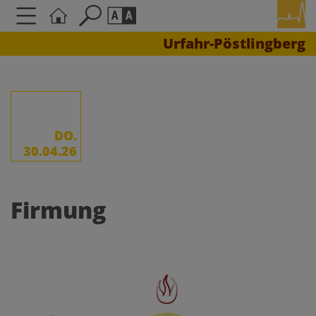
Urfahr-Pöstlingberg
Seite durchsuchen nach ...
Barrierefreiheit Einstellungen
Schriftgröße
A
A
A
DO.
30.04.26
Kontrasteinstellungen
Firmung
A
A
A
A
A