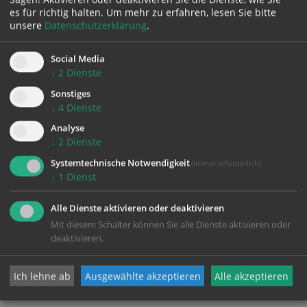
es für richtig halten.
Um mehr zu erfahren, lesen Sie bitte
unsere
Datenschutzerklärung
.
Social Media
↓
2
Dienste
Sonstiges
↓
4
Dienste
Analyse
↓
2
Dienste
Systemtechnische Notwendigkeit
(immer erforderlich)
↓
1
Dienst
Alle Dienste aktivieren oder deaktivieren
Mit diesem Schalter können Sie alle Dienste aktivieren oder
deaktivieren.
Ich lehne ab
Ausgewählte akzeptieren
Alle akzeptieren