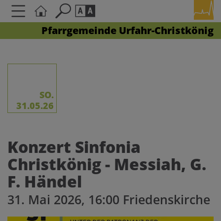
Pfarrgemeinde Urfahr-Christkönig
Seite durchsuchen nach ...
Barrierefreiheit Einstellungen
Schriftgröße
A
A
A
SO.
31.05.26
Kontrasteinstellungen
Konzert Sinfonia
A
A
A
A
A
Christkönig - Messiah, G.
F. Händel
31. Mai 2026, 16:00 Friedenskirche