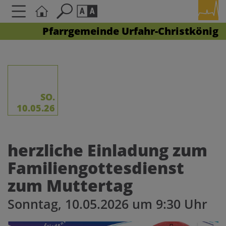
Pfarrgemeinde Urfahr-Christkönig
Seite durchsuchen nach ...
Barrierefreiheit Einstellungen
Schriftgröße
A
A
A
SO.
10.05.26
Kontrasteinstellungen
herzliche Einladung zum
A
A
A
A
A
Familiengottesdienst
zum Muttertag
Sonntag, 10.05.2026 um 9:30 Uhr