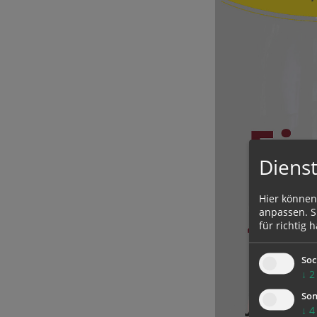
Dienst
Hier können
anpassen. Si
für richtig h
Soc
↓
2
Son
↓
4