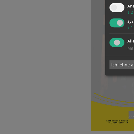
Ana
↓
2
Sys
↓
1
All
Mit
Ich lehne a