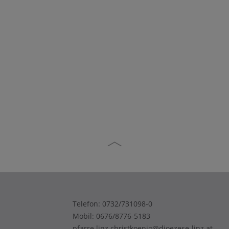
Telefon:
0732/731098-0
Mobil:
0676/8776-5183
pfarre.linz.christkoenig@dioezese-linz.at