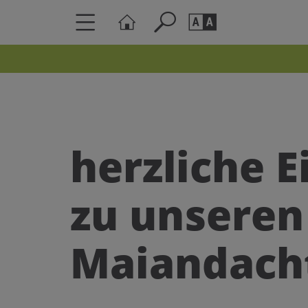
Seite durchs
Barrierefrei
Schriftgröße
A
A
herzliche 
zu unseren
Maiandach