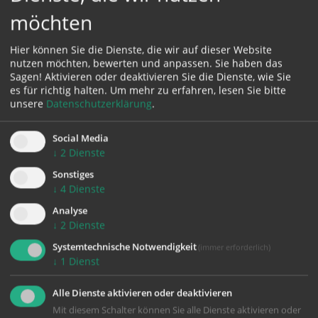
möchten
Hier können Sie die Dienste, die wir auf dieser Website
Karte:
nutzen möchten, bewerten und anpassen. Sie haben das
Sagen! Aktivieren oder deaktivieren Sie die Dienste, wie Sie
es für richtig halten.
Um mehr zu erfahren, lesen Sie bitte
unsere
Datenschutzerklärung
.
Zustimmung erforderlich!
Social Media
Bitte akzeptieren Sie
Cookies von Google Maps
und
laden Sie
↓
2
Dienste
die Seite neu
, um diesen Inhalt sehen zu können.
Sonstiges
↓
4
Dienste
Analyse
↓
2
Dienste
Systemtechnische Notwendigkeit
zurück
(immer erforderlich)
↓
1
Dienst
Alle Dienste aktivieren oder deaktivieren
Mit diesem Schalter können Sie alle Dienste aktivieren oder