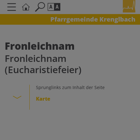
Pfarrgemeinde Krenglbach
Seite durchsuchen nach ...
Barrierefreiheit Einstellungen
Schriftgröße
Fronleichnam
A
A
Fronleichnam
A
(Eucharistiefeier)
Kontrasteinstellungen
Sprunglinks zum Inhalt der Seite
A
A
A
A
A
Karte