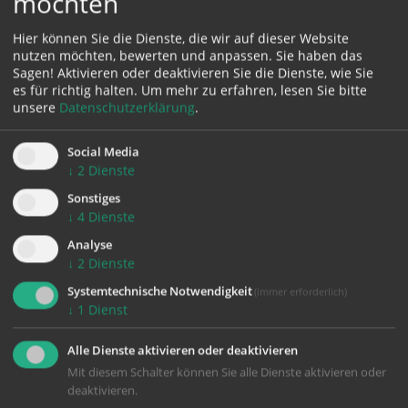
möchten
4550 Kremsmünster
Hier können Sie die Dienste, die wir auf dieser Website
nutzen möchten, bewerten und anpassen. Sie haben das
Sagen! Aktivieren oder deaktivieren Sie die Dienste, wie Sie
es für richtig halten.
Um mehr zu erfahren, lesen Sie bitte
unsere
Datenschutzerklärung
.
Social Media
↓
2
Dienste
Karte:
Sonstiges
↓
4
Dienste
Analyse
↓
2
Dienste
Zustimmung erforderlich!
Systemtechnische Notwendigkeit
(immer erforderlich)
Bitte akzeptieren Sie
Cookies von Google Maps
und
laden Sie
↓
1
Dienst
die Seite neu
, um diesen Inhalt sehen zu können.
Alle Dienste aktivieren oder deaktivieren
Mit diesem Schalter können Sie alle Dienste aktivieren oder
deaktivieren.