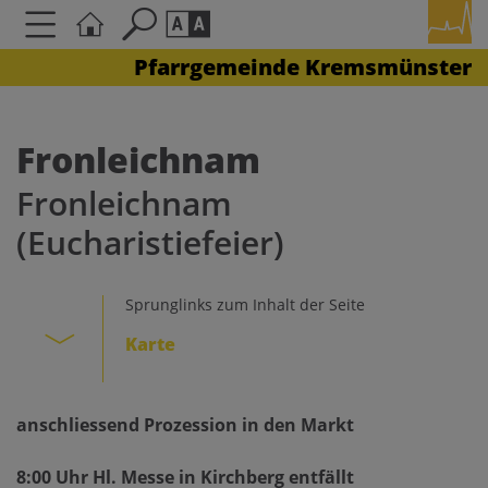
Pfarrgemeinde Kremsmünster
Seite durchsuchen nach ...
Barrierefreiheit Einstellungen
Schriftgröße
Fronleichnam
A
A
Fronleichnam
A
(Eucharistiefeier)
Kontrasteinstellungen
Sprunglinks zum Inhalt der Seite
A
A
A
A
A
Karte
anschliessend Prozession in den Markt
8:00 Uhr Hl. Messe in Kirchberg entfällt