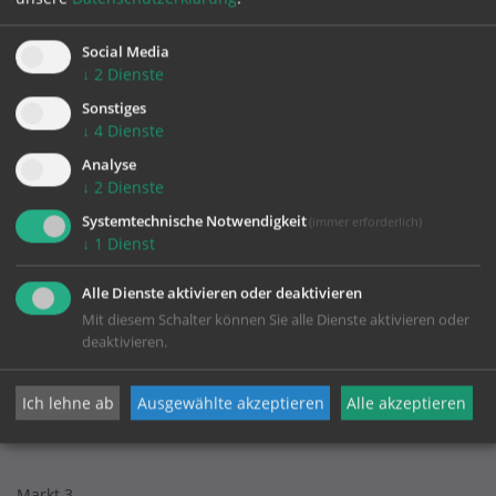
zurück
Social Media
↓
2
Dienste
Sonstiges
↓
4
Dienste
Analyse
↓
2
Dienste
Systemtechnische Notwendigkeit
KONTAKT
(immer erforderlich)
↓
1
Dienst
Impressum
Alle Dienste aktivieren oder deaktivieren
Datenschutz
Mit diesem Schalter können Sie alle Dienste aktivieren oder
deaktivieren.
Ich lehne ab
Ausgewählte akzeptieren
Alle akzeptieren
Pfarre Kollerschlag
Markt 3