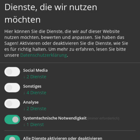
Dienste, die wir nutzen
Karte:
möchten
Hier können Sie die Dienste, die wir auf dieser Website
nutzen möchten, bewerten und anpassen. Sie haben das
Sagen! Aktivieren oder deaktivieren Sie die Dienste, wie Sie
Zustimmung erforderlich!
es für richtig halten.
Um mehr zu erfahren, lesen Sie bitte
Bitte akzeptieren Sie
Cookies von Google Maps
und
laden Sie
unsere
Datenschutzerklärung
.
die Seite neu
, um diesen Inhalt sehen zu können.
Social Media
↓
2
Dienste
Sonstiges
↓
4
Dienste
zurück
Analyse
↓
2
Dienste
Systemtechnische Notwendigkeit
(immer erforderlich)
↓
1
Dienst
Alle Dienste aktivieren oder deaktivieren