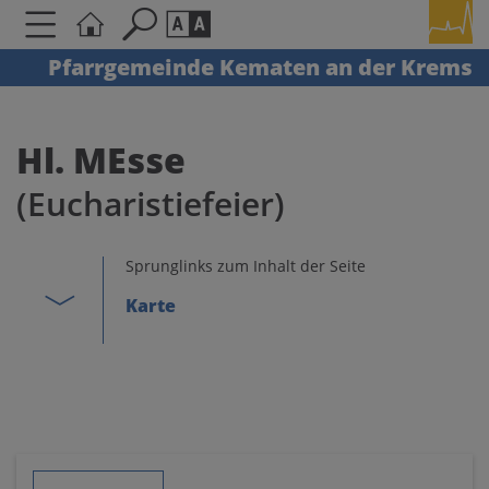
Pfarrgemeinde Kematen an der Krems
Seite durchsuchen nach ...
Barrierefreiheit Einstellungen
Schriftgröße
Hl. MEsse
A
A
(Eucharistiefeier)
A
Kontrasteinstellungen
Sprunglinks zum Inhalt der Seite
Karte
A
A
A
A
A