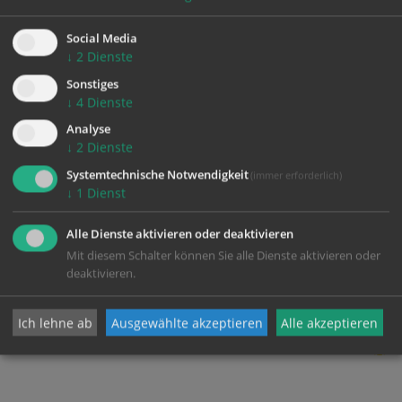
Social Media
↓
2
Dienste
Sonstiges
↓
4
Dienste
Analyse
↓
2
Dienste
Systemtechnische Notwendigkeit
(immer erforderlich)
↓
1
Dienst
Alle Dienste aktivieren oder deaktivieren
Mit diesem Schalter können Sie alle Dienste aktivieren oder
Prozession mit der
Prozession mit der
deaktivieren.
Musikkapelle
Musikkapelle
Ich lehne ab
Ausgewählte akzeptieren
Alle akzeptieren
zurück