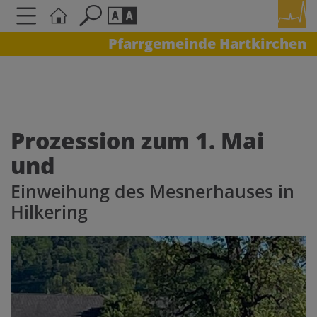
Pfarrgemeinde Hartkirchen
Seite durchsuchen nach ...
Barrierefreiheit Einstellungen
Schriftgröße
A
A
A
Prozession zum 1. Mai
und
Kontrasteinstellungen
Einweihung des Mesnerhauses in
A
A
A
A
A
Hilkering