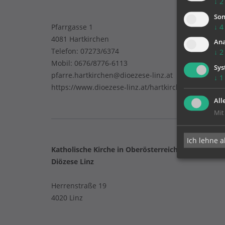
↓
2
Son
Pfarrgasse 1
↓
4
4081 Hartkirchen
Ana
Telefon:
07273/6374
↓
2
Mobil:
0676/8776-6113
Sys
pfarre.hartkirchen@dioezese-linz.at
↓
1
https://www.dioezese-linz.at/hartkirchen
All
Mit
Ich lehne a
Katholische Kirche in Oberösterreich
Diözese Linz
Herrenstraße 19
4020 Linz