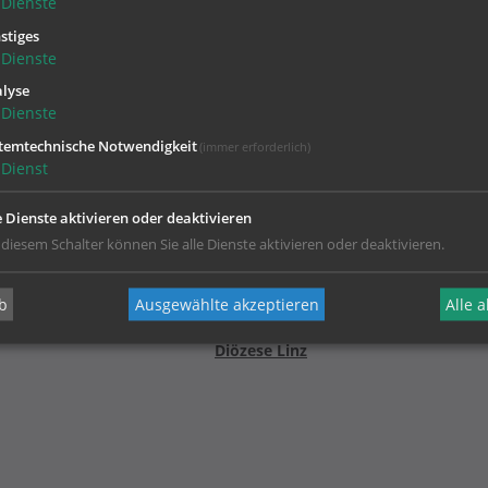
Dienste
auch unter
0676/8776-6113
oder per E-Mail erreichbar
stiges
Dienste
lyse
Dienste
temtechnische Notwendigkeit
(immer erforderlich)
Dienst
e Dienste aktivieren oder deaktivieren
 diesem Schalter können Sie alle Dienste aktivieren oder deaktivieren.
b
Ausgewählte akzeptieren
Alle 
Ihr Kontakt zur
Diözese Linz