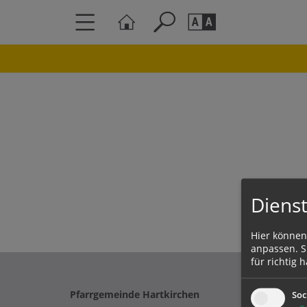
Seite durchs
Barrierefrei
Schriftgröße
A
A
Dienst
Hier können
anpassen. Si
für richtig h
Pfarrgemeinde Hartkirchen
Soc