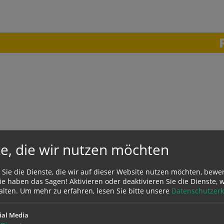
uchen nach ...
heit Einstellungen
Kontrasteinstellungen
A
A
A
A
A
A
e, die wir nutzen möchten
 Sie die Dienste, die wir auf dieser Website nutzen möchten, bewe
e haben das Sagen! Aktivieren oder deaktivieren Sie die Dienste, w
alten.
Um mehr zu erfahren, lesen Sie bitte unsere
Datenschutzerk
telefonisch zu diesen Zeiten
ial Media