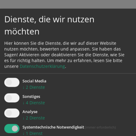
Dienste, die wir nutzen
Karte:
möchten
Hier können Sie die Dienste, die wir auf dieser Website
nutzen möchten, bewerten und anpassen. Sie haben das
Sagen! Aktivieren oder deaktivieren Sie die Dienste, wie Sie
Zustimmung erforderlich!
es für richtig halten.
Um mehr zu erfahren, lesen Sie bitte
Bitte akzeptieren Sie
Cookies von Google Maps
und
laden Sie
unsere
Datenschutzerklärung
.
die Seite neu
, um diesen Inhalt sehen zu können.
Social Media
↓
2
Dienste
Sonstiges
↓
4
Dienste
zurück
Analyse
↓
2
Dienste
Systemtechnische Notwendigkeit
(immer erforderlich)
↓
1
Dienst