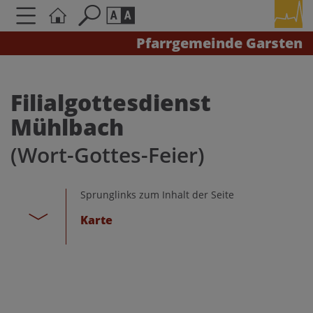
Pfarrgemeinde Garsten
Seite durchsuchen nach ...
Barrierefreiheit Einstellungen
Schriftgröße
Filialgottesdienst
A
A
Mühlbach
A
(Wort-Gottes-Feier)
Kontrasteinstellungen
Sprunglinks zum Inhalt der Seite
A
A
A
A
A
Karte