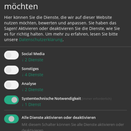
möchten
Karte:
Hier können Sie die Dienste, die wir auf dieser Website
nutzen möchten, bewerten und anpassen. Sie haben das
Sagen! Aktivieren oder deaktivieren Sie die Dienste, wie Sie
es für richtig halten.
Um mehr zu erfahren, lesen Sie bitte
unsere
Datenschutzerklärung
.
Zustimmung erforderlich!
Bitte akzeptieren Sie
Cookies von Google Maps
und
laden Sie
Social Media
die Seite neu
, um diesen Inhalt sehen zu können.
↓
2
Dienste
Sonstiges
↓
4
Dienste
Analyse
↓
2
Dienste
Systemtechnische Notwendigkeit
(immer erforderlich)
↓
1
Dienst
KONTAKT
Alle Dienste aktivieren oder deaktivieren
Mit diesem Schalter können Sie alle Dienste aktivieren oder
Impressum
deaktivieren.