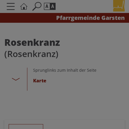
Pfarrgemeinde Garsten
Seite durchsuchen nach ...
Barrierefreiheit Einstellungen
Schriftgröße
Rosenkranz
A
A
(Rosenkranz)
A
Kontrasteinstellungen
Sprunglinks zum Inhalt der Seite
Karte
A
A
A
A
A