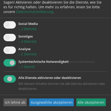
KRÖNUNGS
Sagen! Aktivieren oder deaktivieren Sie die Dienste, wie Sie
MESSE
es für richtig halten.
Um mehr zu erfahren, lesen Sie bitte
unsere
Datenschutzerklärung
.
VON
W.A.
MOZART
Social Media
↓
2
Dienste
Sonstiges
↓
4
Dienste
Analyse
↓
2
Dienste
Systemtechnische Notwendigkeit
(immer erforderlich)
↓
1
Dienst
Alle Dienste aktivieren oder deaktivieren
Mit diesem Schalter können Sie alle Dienste aktivieren oder
deaktivieren.
Ich lehne ab
Ausgewählte akzeptieren
Alle akzeptieren