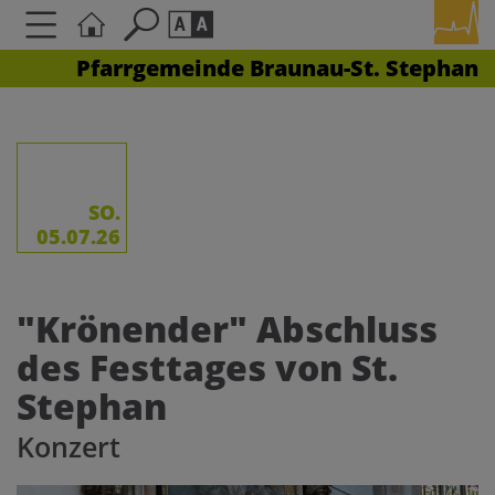
Pfarrgemeinde Braunau-St. Stephan
Seite durchsuchen nach ...
Barrierefreiheit Einstellungen
Schriftgröße
A
A
A
SO.
05.07.26
Kontrasteinstellungen
"Krönender" Abschluss
A
A
A
A
A
des Festtages von St.
Stephan
Konzert