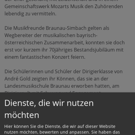
Gemeinschaftswerk Mozarts Musik den Zuhörenden
lebendig zu vermitteln.
Die Musikfreunde Braunau-Simbach gelten als
Wegbereiter der musikalischen bayrisch-
österreichischen Zusammenarbeit, konnten sie doch
erst vor kurzem ihr 70jähriges Bestandsjubiläum mit
einem fantastischen Konzert feiern.
Die Schülerinnen und Schüler der Dirigierklasse von
André Gold zeigten ihr Können, das sie an der
Landesmusikschule Braunau erworben hatten, am
Dirigierpult mit Schwung und Engagement.
Dienste, die wir nutzen
Zum Abschluss wurde das begeisterte Publikum, das
sich seinerseits mit kräftigem Applaus bedankte, noch
möchten
mit Mozarts "Ave Verum" erfreut.
Hier können Sie die Dienste, die wir auf dieser Website
nutzen möchten, bewerten und anpassen. Sie haben das