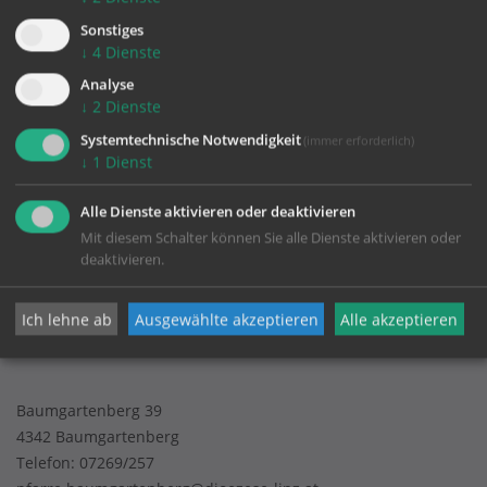
Sonstiges
↓
4
Dienste
Analyse
↓
2
Dienste
Systemtechnische Notwendigkeit
(immer erforderlich)
KONTAKT
↓
1
Dienst
Impressum
Alle Dienste aktivieren oder deaktivieren
Mit diesem Schalter können Sie alle Dienste aktivieren oder
Datenschutz
deaktivieren.
Ich lehne ab
Ausgewählte akzeptieren
Alle akzeptieren
Pfarrgemeinde Baumgartenberg
Baumgartenberg 39
4342 Baumgartenberg
Telefon:
07269/257