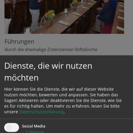
Führungen
durch die ehemalige Zisterzienser-Stiftskirche
Die Pfarrgemeinde Baumgartenberg freut sich auf
Dienste, die wir nutzen
Ihren Besuch und bietet Ihnen ein vielfältiges
möchten
Führungsprogramm durch die geschichtsträchtige und
architektonisch bedeutende ehemalige Zisterzienser-
Hier können Sie die Dienste, die wir auf dieser Website
Stiftskirche an.
nutzen möchten, bewerten und anpassen. Sie haben das
Sagen! Aktivieren oder deaktivieren Sie die Dienste, wie Sie
mehr
es für richtig halten.
Um mehr zu erfahren, lesen Sie bitte
unsere
Datenschutzerklärung
.
Social Media
↓
2
Dienste