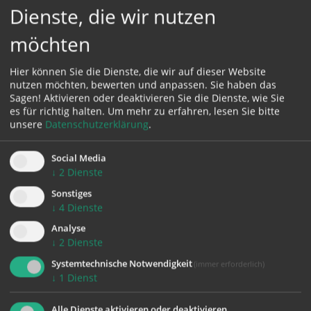
Dienste, die wir nutzen
Eintritt: Freiwillige Spenden
möchten
Das Katholische Bildungswerk und der Künstler Karl
Riegler freuen sich auf Ihren Besuch!
Hier können Sie die Dienste, die wir auf dieser Website
nutzen möchten, bewerten und anpassen. Sie haben das
Atelier Rischi (Homepage)
Sagen! Aktivieren oder deaktivieren Sie die Dienste, wie Sie
es für richtig halten.
Um mehr zu erfahren, lesen Sie bitte
unsere
Datenschutzerklärung
.
Social Media
↓
2
Dienste
Sonstiges
↓
4
Dienste
Analyse
↓
2
Dienste
Systemtechnische Notwendigkeit
(immer erforderlich)
↓
1
Dienst
Alle Dienste aktivieren oder deaktivieren