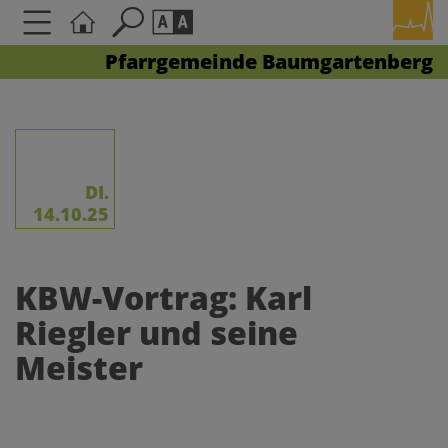
Pfarrgemeinde Baumgartenberg
Seite durchsuchen nach ...
Barrierefreiheit Einstellungen
Schriftgröße
A
A
A
DI.
14.10.25
Kontrasteinstellungen
KBW-Vortrag: Karl
A
A
A
A
A
Riegler und seine
Meister