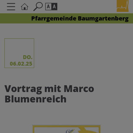
Pfarrgemeinde Baumgartenberg
Seite durchsuchen nach ...
Barrierefreiheit Einstellungen
Schriftgröße
A
A
A
DO.
06.02.25
Kontrasteinstellungen
Vortrag mit Marco
A
A
A
A
A
Blumenreich