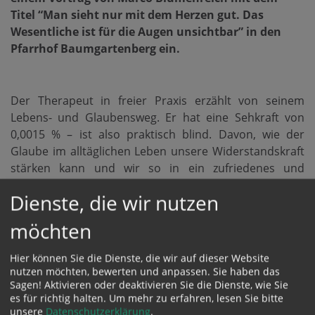
Titel “Man sieht nur mit dem Herzen gut. Das
Wesentliche ist für die Augen unsichtbar” in den
Pfarrhof Baumgartenberg ein.
Der Therapeut in freier Praxis erzählt von seinem
Lebens- und Glaubensweg. Er hat eine Sehkraft von
0,0015 % – ist also praktisch blind. Davon, wie der
Glaube im alltäglichen Leben unsere Widerstandskraft
stärken kann und wir so in ein zufriedenes und
dankbares Leben finden können. Er ist in der
Dienste, die wir nutzen
Erzdiözese Wien als Motivator, Berater und
Impulsgeber engagiert.
möchten
Pfarrhof Baumgartenberg, Donnerstag, 6. Februar
2025 – Beginn: 19.30 Uhr
Hier können Sie die Dienste, die wir auf dieser Website
Eintritt: freiwillige Spenden
nutzen möchten, bewerten und anpassen. Sie haben das
Sagen! Aktivieren oder deaktivieren Sie die Dienste, wie Sie
Das Katholische Bildungswerk Baumgartenberg freut
es für richtig halten.
Um mehr zu erfahren, lesen Sie bitte
sich auf Ihren Besuch!
unsere
Datenschutzerklärung
.