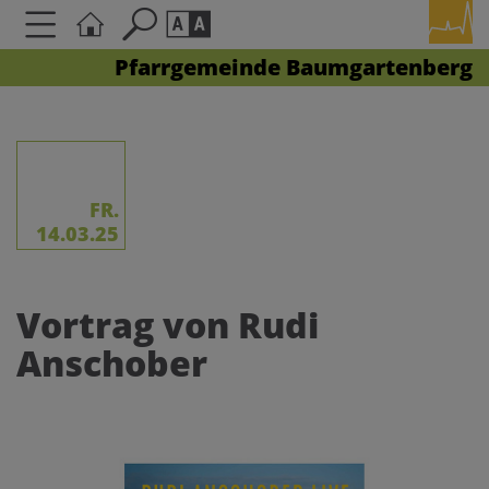
Pfarrgemeinde Baumgartenberg
Seite durchsuchen nach ...
Barrierefreiheit Einstellungen
Schriftgröße
A
A
A
FR.
14.03.25
Kontrasteinstellungen
Vortrag von Rudi
A
A
A
A
A
Anschober