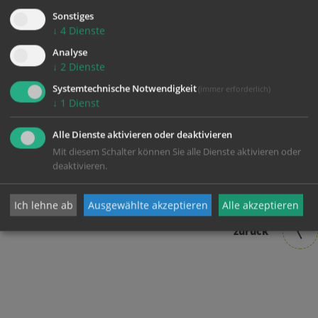
Sonstiges
Das Katholische Bildungswerk Baumgartenberg lädt
↓
4
Dienste
herzlich dazu ein und freut sich auf ihren Besuch.
Die
Analyse
Veranstaltung findet um 19.00 Uhr in der Aula der
↓
2
Dienste
Mittelschule Baumgartenberg statt.
Systemtechnische Notwendigkeit
(immer erforderlich)
↓
1
Dienst
>>> zu den Fotos
Alle Dienste aktivieren oder deaktivieren
Mit diesem Schalter können Sie alle Dienste aktivieren oder
deaktivieren.
Ich lehne ab
Ausgewählte akzeptieren
Alle akzeptieren
zurück