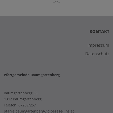
KONTAKT
Impressum
Datenschutz
Pfarrgemeinde Baumgartenberg
Baumgartenberg 39
4342 Baumgartenberg
Telefon:
07269/257
pfarre.baumgartenberg@dioezese-linz.at