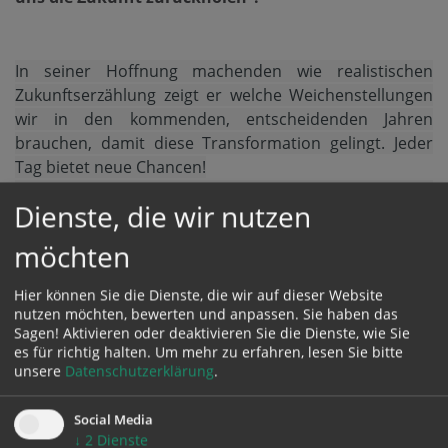
In seiner Hoffnung machenden wie realistischen
Zukunftserzählung zeigt er welche Weichenstellungen
wir in den kommenden, entscheidenden Jahren
brauchen, damit diese Transformation gelingt. Jeder
Tag bietet neue Chancen!
Diese auf Wissenschaft, Fakten und Optimismus
Dienste, die wir nutzen
setzende Vision zeigt, wie ein gutes Leben mit
Klimawende aussehen kann und wie es möglich wird.
möchten
Unverklärt, realistisch, Mut machend.
Hier können Sie die Dienste, die wir auf dieser Website
Rudi Anschober, geb. 1960 in Wels, war
nutzen möchten, bewerten und anpassen. Sie haben das
Sagen! Aktivieren oder deaktivieren Sie die Dienste, wie Sie
Volksschullehrer und Journalist, später langjähriger
es für richtig halten.
Um mehr zu erfahren, lesen Sie bitte
Landesrat für Klimaschutz und Integration in
unsere
Datenschutzerklärung
.
Oberösterreich. Von Jän. 2020 bis Mitte April 2021 war
er Sozial- und Gesundheitsminister der österr.
Social Media
Bundesregierung.
↓
2
Dienste