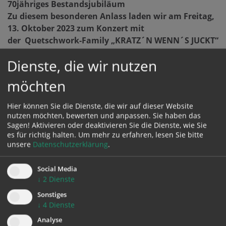
70jähriges Bestandsjubiläum
Zu diesem besonderen Anlass laden wir am Freitag,
13. Oktober 2023 zum Konzert mit
der Quetschwork-Family „KRATZ´N WENN´S JUCKT“
ein.
Dienste, die wir nutzen
möchten
Die Quetschwork-Family ist ein Quartett aus dem Most-
bzw. Mühlviertel, bestehend aus Julia Sitz (Gesang,
Hier können Sie die Dienste, die wir auf dieser Website
Blockflöte), Walter Sitz (Gitarre, Schlagzeug, Gesang,
nutzen möchten, bewerten und anpassen. Sie haben das
Sagen! Aktivieren oder deaktivieren Sie die Dienste, wie Sie
Komposition), Jakob Steinkellner (Steirische Harmoni-
es für richtig halten.
Um mehr zu erfahren, lesen Sie bitte
ka) und Markus Wolf (Gesang, Kontrabass, Klavier).
unsere
Datenschutzerklärung
.
Die Quetschwork-Family machte sich sehr schnell
durch den gelungenen Mix aus teils witzigen, teils
Social Media
nachdenklichen Dialektsongs und kabarettistischen
↓
2
Dienste
Moderationen als Live-Act einen Namen.
Sonstiges
↓
4
Dienste
ZU DEN FOTOS
Analyse