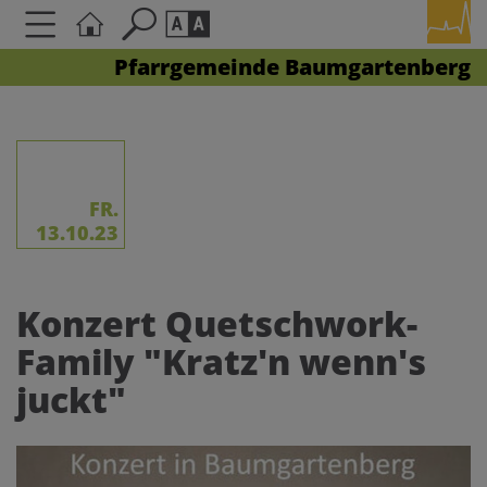
Pfarrgemeinde Baumgartenberg
Seite durchsuchen nach ...
Barrierefreiheit Einstellungen
Schriftgröße
A
A
A
FR.
13.10.23
Kontrasteinstellungen
Konzert Quetschwork-
A
A
A
A
A
Family "Kratz'n wenn's
juckt"