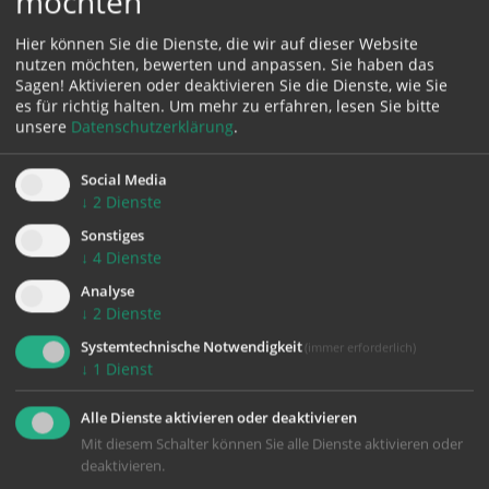
möchten
Hier können Sie die Dienste, die wir auf dieser Website
Karte:
nutzen möchten, bewerten und anpassen. Sie haben das
Sagen! Aktivieren oder deaktivieren Sie die Dienste, wie Sie
es für richtig halten.
Um mehr zu erfahren, lesen Sie bitte
unsere
Datenschutzerklärung
.
Zustimmung erforderlich!
Social Media
Bitte akzeptieren Sie
Cookies von Google Maps
und
laden Sie
↓
2
Dienste
die Seite neu
, um diesen Inhalt sehen zu können.
Sonstiges
↓
4
Dienste
Analyse
↓
2
Dienste
zurück
Systemtechnische Notwendigkeit
(immer erforderlich)
↓
1
Dienst
Alle Dienste aktivieren oder deaktivieren
Mit diesem Schalter können Sie alle Dienste aktivieren oder
deaktivieren.