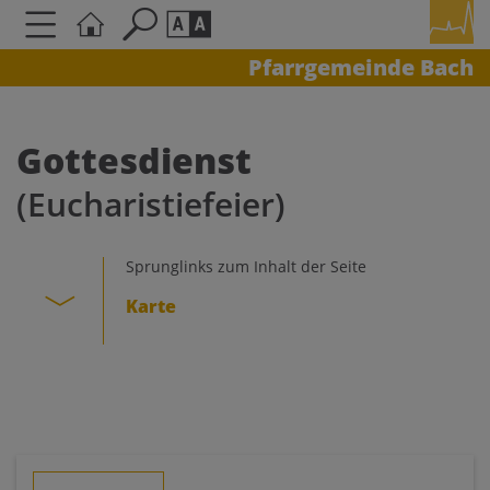
Pfarrgemeinde Bach
Seite durchsuchen nach ...
Barrierefreiheit Einstellungen
Schriftgröße
Gottesdienst
A
A
(Eucharistiefeier)
A
Kontrasteinstellungen
Sprunglinks zum Inhalt der Seite
Karte
A
A
A
A
A