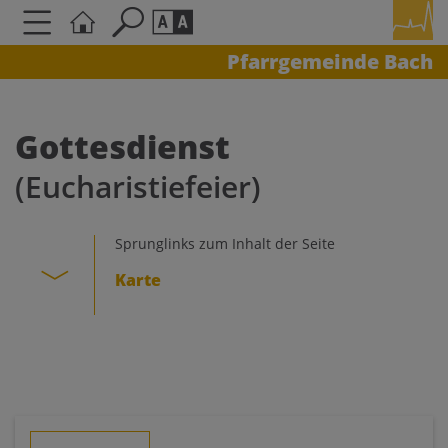
Pfarrgemeinde Bach
Seite durchsuchen nach ...
Barrierefreiheit Einstellungen
Schriftgröße
Gottesdienst
A
A
(Eucharistiefeier)
A
Kontrasteinstellungen
Sprunglinks zum Inhalt der Seite
Karte
A
A
A
A
A