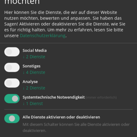
möchten
Hier können Sie die Dienste, die wir auf dieser Website
Karte:
nutzen möchten, bewerten und anpassen. Sie haben das
Sagen! Aktivieren oder deaktivieren Sie die Dienste, wie Sie
es für richtig halten.
Um mehr zu erfahren, lesen Sie bitte
unsere
Datenschutzerklärung
.
Zustimmung erforderlich!
Social Media
Bitte akzeptieren Sie
Cookies von Google Maps
und
laden Sie
↓
2
Dienste
die Seite neu
, um diesen Inhalt sehen zu können.
Sonstiges
↓
4
Dienste
Analyse
↓
2
Dienste
zurück
Systemtechnische Notwendigkeit
(immer erforderlich)
↓
1
Dienst
Alle Dienste aktivieren oder deaktivieren
Mit diesem Schalter können Sie alle Dienste aktivieren oder
deaktivieren.