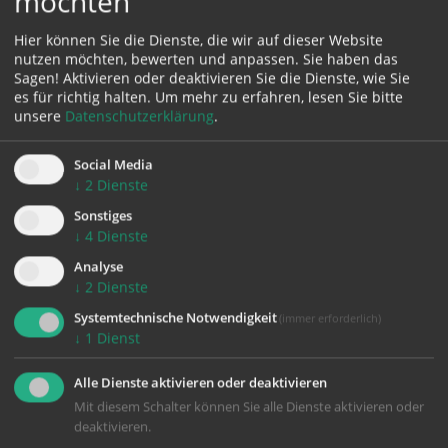
möchten
Hier können Sie die Dienste, die wir auf dieser Website
Karte:
nutzen möchten, bewerten und anpassen. Sie haben das
Sagen! Aktivieren oder deaktivieren Sie die Dienste, wie Sie
es für richtig halten.
Um mehr zu erfahren, lesen Sie bitte
unsere
Datenschutzerklärung
.
Zustimmung erforderlich!
Social Media
Bitte akzeptieren Sie
Cookies von Google Maps
und
laden Sie
↓
2
Dienste
die Seite neu
, um diesen Inhalt sehen zu können.
Sonstiges
↓
4
Dienste
Analyse
↓
2
Dienste
zurück
Systemtechnische Notwendigkeit
(immer erforderlich)
↓
1
Dienst
Alle Dienste aktivieren oder deaktivieren
Mit diesem Schalter können Sie alle Dienste aktivieren oder
deaktivieren.