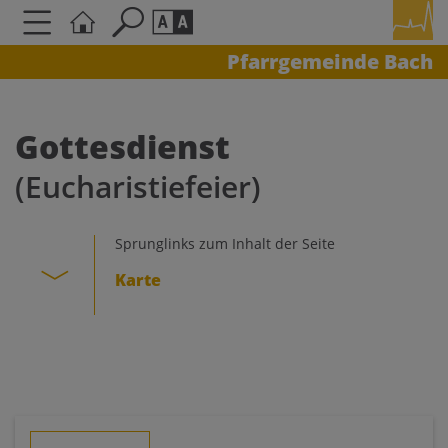
Pfarrgemeinde Bach
Seite durchsuchen nach ...
Barrierefreiheit Einstellungen
Schriftgröße
Gottesdienst
A
A
(Eucharistiefeier)
A
Kontrasteinstellungen
Sprunglinks zum Inhalt der Seite
Karte
A
A
A
A
A