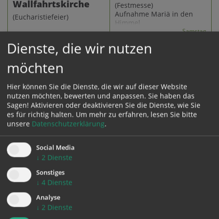
Wallfahrtskirche
(Festmesse)
Aufnahme Mariä in den
(Eucharistiefeier)
Himmel
Samstag
15.08.
Donnerstag
Dienste, die wir nutzen
13.08.
möchten
alle
Hier können Sie die Dienste, die wir auf dieser Website
Gottesdienste
nutzen möchten, bewerten und anpassen. Sie haben das
Sagen! Aktivieren oder deaktivieren Sie die Dienste, wie Sie
es für richtig halten.
Um mehr zu erfahren, lesen Sie bitte
unsere
Datenschutzerklärung
.
Social Media
↓
2
Dienste
TERMINE
Sonstiges
↓
4
Dienste
Analyse
↓
2
Dienste