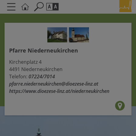
Seite durchsuchen nach ...
Barrierefreiheit Einstellungen
Schriftgröße
A
A
A
Pfarre Niederneukirchen
Kirchenplatz 4
Kontrasteinstellungen
4491 Niederneukirchen
Telefon:
07224/7014
A
A
A
A
A
pfarre.niederneukirchen@dioezese-linz.at
https://www.dioezese-linz.at/niederneukirchen