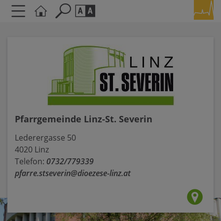
Seite durchsuchen nach ...
Barrierefreiheit Einstellungen
Schriftgröße
A
A
A
Kontrasteinstellungen
Pfarrgemeinde Linz-St. Severin
A
A
A
A
A
Lederergasse 50
4020 Linz
Telefon:
0732/779339
pfarre.stseverin@dioezese-linz.at