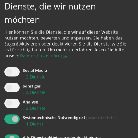
Dienste, die wir nutzen
möchten
Hier können Sie die Dienste, die wir auf dieser Website
nutzen möchten, bewerten und anpassen. Sie haben das
Sagen! Aktivieren oder deaktivieren Sie die Dienste, wie Sie
es für richtig halten.
Um mehr zu erfahren, lesen Sie bitte
unsere
Datenschutzerklärung
.
Social Media
↓
2
Dienste
Sonstiges
Wie melde ich mein Kind an?
↓
4
Dienste
Analyse
↓
2
Dienste
Systemtechnische Notwendigkeit
(immer erforderlich)
↓
1
Dienst
Alle Dienste aktivieren oder deaktivieren