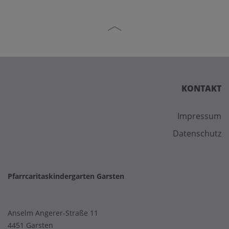
KONTAKT
Impressum
Datenschutz
Pfarrcaritaskindergarten Garsten
Anselm Angerer-Straße 11
4451 Garsten