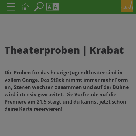
Seite durchsuchen nach ...
Barrierefreiheit Einstellungen
Schriftgröße
A
A
A
Theaterproben | Krabat
Kontrasteinstellungen
Die Proben für das heurige Jugendtheater sind in
A
A
A
A
A
vollem Gange. Das Stück nimmt immer mehr Form
an, Szenen wachsen zusammen und auf der Bühne
wird intensiv gearbeitet. Die Vorfreude auf die
Premiere am 21.5 steigt und du kannst jetzt schon
deine Karte reservieren!