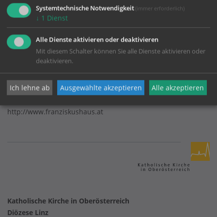
Systemtechnische Notwendigkeit
(immer erforderlich)
↓
1
Dienst
Bildungszentrum Franziskushaus
Alle Dienste aktivieren oder deaktivieren
Mit diesem Schalter können Sie alle Dienste aktivieren oder
deaktivieren.
Riedholzstraße 15a
4910 Ried/Innkreis
Ich lehne ab
Ausgewählte akzeptieren
Alle akzeptieren
Telefon:
07752/ 82 7 42
franziskushaus@dioezese-linz.at
http://www.franziskushaus.at
Katholische Kirche in Oberösterreich
Diözese Linz