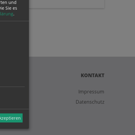
rten und
ie Sie es
lärung
.
KONTAKT
Impressum
Datenschutz
akzeptieren