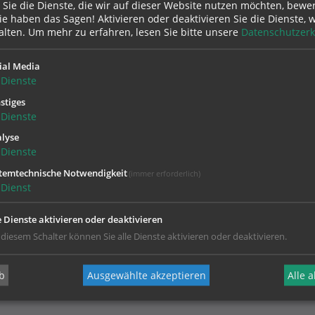
 Sie die Dienste, die wir auf dieser Website nutzen möchten, bewe
e haben das Sagen! Aktivieren oder deaktivieren Sie die Dienste, w
alten.
Um mehr zu erfahren, lesen Sie bitte unsere
Datenschutzerk
ial Media
Dienste
stiges
Dienste
lyse
Dienste
temtechnische Notwendigkeit
(immer erforderlich)
Telefon:
07752/ 82 7 42
Dienst
franziskushaus@dioezese-linz.at
http://www.franziskushaus.at
e Dienste aktivieren oder deaktivieren
 diesem Schalter können Sie alle Dienste aktivieren oder deaktivieren.
b
Ausgewählte akzeptieren
Alle 