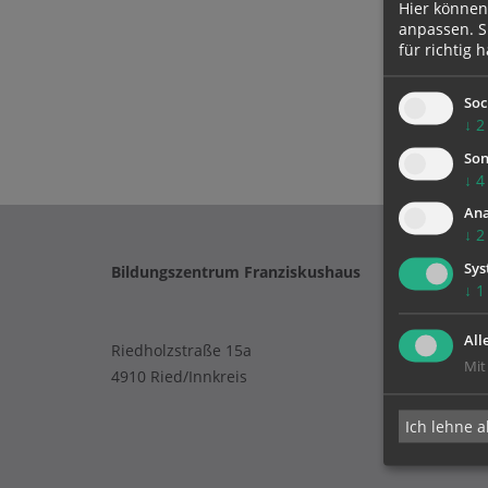
Hier können
anpassen. Si
für richtig h
Soc
↓
2
Son
↓
4
Ana
↓
2
Sys
Bildungszentrum Franziskushaus
↓
1
All
Riedholzstraße 15a
Mit
4910 Ried/Innkreis
Ich lehne a