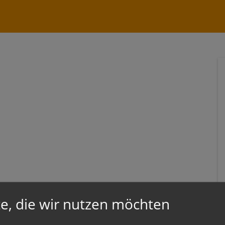
uchen nach ...
heit Einstellungen
Kontrasteinstellungen
A
A
A
A
A
A
e, die wir nutzen möchten