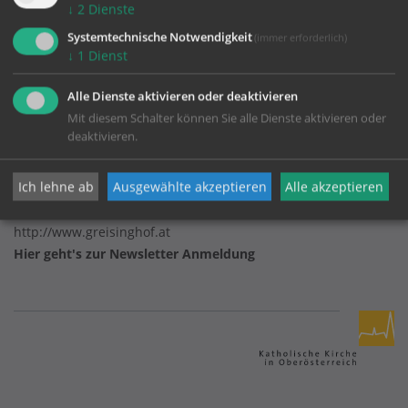
↓
2
Dienste
Systemtechnische Notwendigkeit
(immer erforderlich)
↓
1
Dienst
Bildungshaus Greisinghof
Alle Dienste aktivieren oder deaktivieren
Mit diesem Schalter können Sie alle Dienste aktivieren oder
Mistlberg 20
deaktivieren.
4284 Tragwein
Telefon:
07263/86011
Ich lehne ab
Ausgewählte akzeptieren
Alle akzeptieren
Telefax: 07263/86011-3
bildungshaus@greisinghof.at
http://www.greisinghof.at
Hier geht's
zur Newsletter Anmeldung