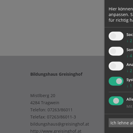
Hier können
anpassen. Si
für richtig h
Soc
↓
2
Son
↓
4
Ana
↓
2
Bildungshaus Greisinghof
Sys
↓
1
Mistlberg 20
All
4284 Tragwein
Mit
Telefon:
07263/86011
Telefax: 07263/86011-3
Ich lehne a
bildungshaus@greisinghof.at
http://www.greisinghof.at