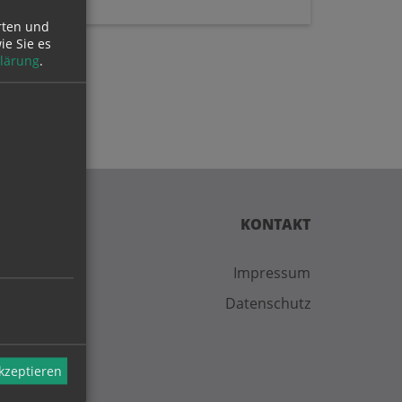
rten und
ie Sie es
lärung
.
KONTAKT
Impressum
Datenschutz
akzeptieren