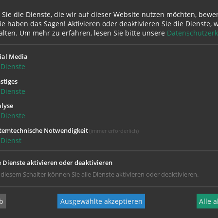
 Sie die Dienste, die wir auf dieser Website nutzen möchten, bewe
e haben das Sagen! Aktivieren oder deaktivieren Sie die Dienste, w
alten.
Um mehr zu erfahren, lesen Sie bitte unsere
Datenschutzerk
ial Media
Dienste
stiges
Dienste
lyse
Dienste
Hier geht's
zur Newsletter Anmeldung
temtechnische Notwendigkeit
(immer erforderlich)
Dienst
e Dienste aktivieren oder deaktivieren
 diesem Schalter können Sie alle Dienste aktivieren oder deaktivieren.
b
Ausgewählte akzeptieren
Alle 