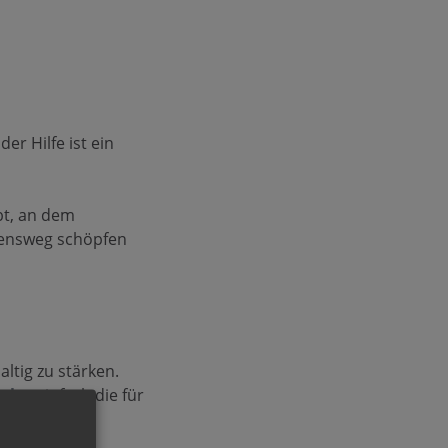
er Hilfe ist ein
bt, an dem
bensweg schöpfen
altig zu stärken.
ular
einfach die für