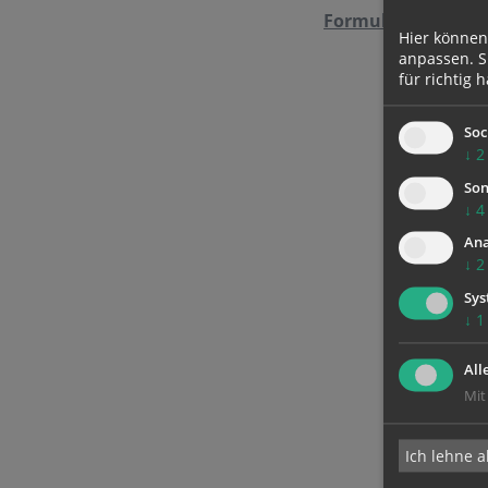
Formular downloa
Hier können
anpassen. Si
für richtig h
Soc
↓
2
Son
↓
4
Ana
↓
2
Sys
↓
1
All
Mit
Ich lehne a