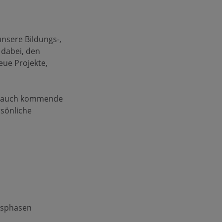
unsere Bildungs-,
 dabei, den
eue Projekte,
ass auch kommende
rsönliche
nsphasen