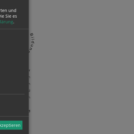
rten und
ie Sie es
lärung
.
akzeptieren