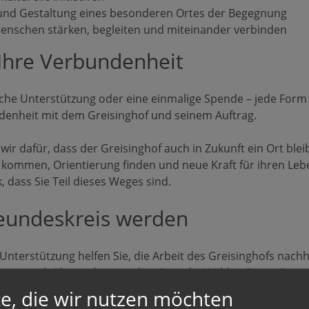
 und Gestaltung eines besonderen Ortes der Begegnung
Menschen stärken, begleiten und miteinander verbinden
Ihre Verbundenheit
iche Unterstützung oder eine einmalige Spende – jede Form d
denheit mit dem Greisinghof und seinem Auftrag.
r dafür, dass der Greisinghof auch in Zukunft ein Ort blei
kommen, Orientierung finden und neue Kraft für ihren Le
 dass Sie Teil dieses Weges sind.
reundeskreis werden
 Unterstützung helfen Sie, die Arbeit des Greisinghofs nachh
r uns auch über jede einmalige Spende. Wählen Sie im
Form
der Unterstützung.
e, die wir nutzen möchten