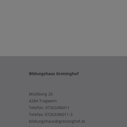
Bildungshaus Greisinghof
Mistlberg 20
4284 Tragwein
Telefon:
07263/86011
Telefax: 07263/86011-3
bildungshaus@greisinghof.at