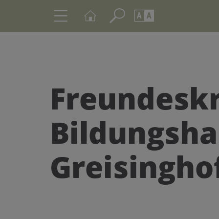
Seite durchs
Barrierefrei
Schriftgröße
A
A
Freundeskr
Bildungsha
Greisingho