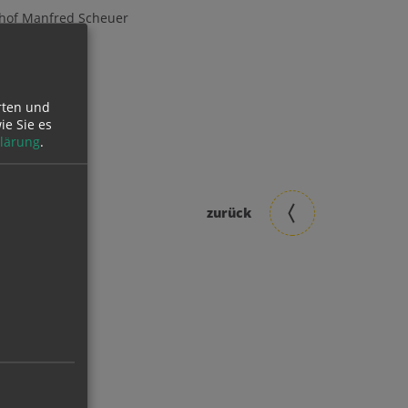
chof Manfred Scheuer
rten und
ie Sie es
lärung
.
zurück