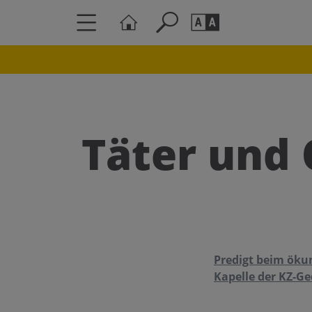
Seite durchs
Barrierefrei
Schriftgröße
Täter und 
A
A
Predigt beim ökum
Kapelle der KZ-G