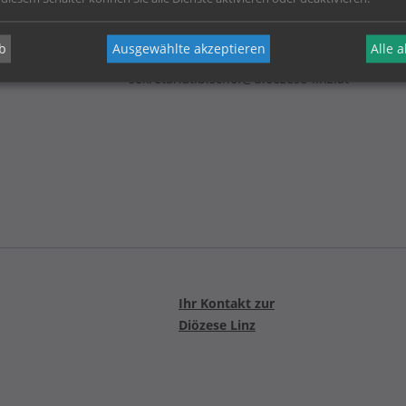
b
Ausgewählte akzeptieren
Alle 
Telefon:
0732/772676-1121
sekretariat.bischof@dioezese-linz.at
Ihr Kontakt zur
Diözese Linz