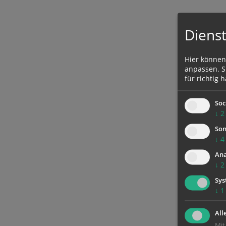
Dienst
Hier können
anpassen. Si
für richtig h
Soc
↓
2
Son
↓
4
Ana
↓
2
Sys
↓
1
All
Mit