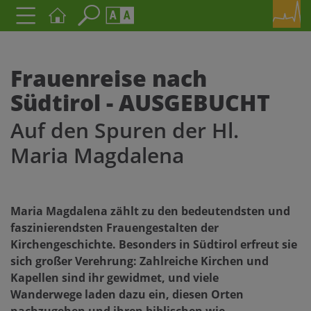
Seite durchsuchen nach ...
Barrierefreiheit Einstellungen
Schriftgröße
Frauenreise nach
A
A
Südtirol - AUSGEBUCHT
A
Auf den Spuren der Hl.
Kontrasteinstellungen
Maria Magdalena
A
A
A
A
A
Maria Magdalena zählt zu den bedeutendsten und
faszinierendsten Frauengestalten der
Kirchengeschichte. Besonders in Südtirol erfreut sie
sich großer Verehrung: Zahlreiche Kirchen und
Kapellen sind ihr gewidmet, und viele
Wanderwege laden dazu ein, diesen Orten