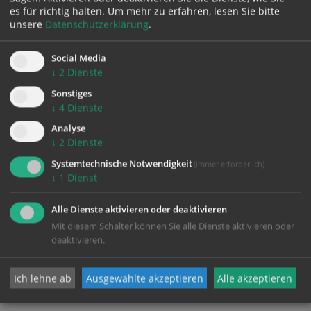
es für richtig halten.
Um mehr zu erfahren, lesen Sie bitte
unsere
Datenschutzerklärung
.
Social Media
DIENSTAG
↓
2
Dienste
04.08.
Sonstiges
↓
4
Dienste
Zeit:
Analyse
↓
2
Dienste
Ganztagestermin
Systemtechnische Notwendigkeit
(immer erforderlich)
↓
1
Dienst
Ort:
Hotel Saxl
Alle Dienste aktivieren oder deaktivieren
Brennerstraße 5
Mit diesem Schalter können Sie alle Dienste aktivieren oder
I-39040 Freienfeld
deaktivieren.
Ich lehne ab
Ausgewählte akzeptieren
Alle akzeptieren