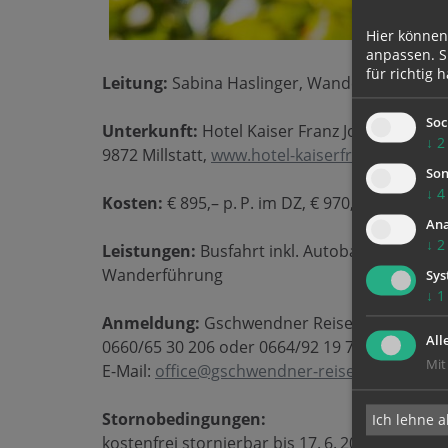
Hier können
anpassen. Si
für richtig h
Leitung:
Sabina Haslinger, Wander- und Schn
Soc
Unterkunft:
Hotel Kaiser Franz Josef****, Mi
↓
2
9872 Millstatt,
www.hotel-kaiserfranzjosef.at
Son
↓
4
Kosten:
€ 895,– p. P. im DZ, € 970,–, im EZ (beg
Ana
↓
2
Leistungen:
Busfahrt inkl. Autobahnmaut un
Wanderführung
Sys
↓
1
Anmeldung:
Gschwendner Reisen GmbH, Schm
All
0660/65 30 206 oder 0664/92 19 777.
Mit
E-Mail:
office@gschwendner-reisen.at
,
www.gs
Stornobedingungen:
Ich lehne a
kostenfrei stornierbar bis 17. 6. 2026,