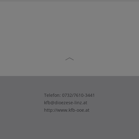
Telefon:
0732/7610-3441
kfb@dioezese-linz.at
http://www.kfb-ooe.at