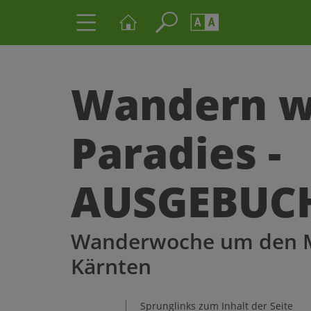
Seite durchs
Barrierefrei
Schriftgröße
Wandern w
A
A
Paradies -
AUSGEBUC
Wanderwoche um den Mil
Kärnten
Sprunglinks zum Inhalt der Seite