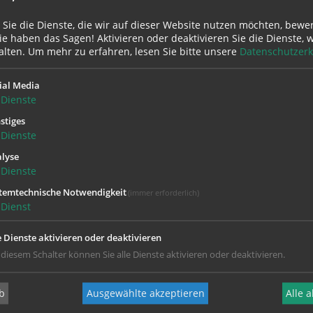
 Sie die Dienste, die wir auf dieser Website nutzen möchten, bewe
e haben das Sagen! Aktivieren oder deaktivieren Sie die Dienste, w
alten.
Um mehr zu erfahren, lesen Sie bitte unsere
Datenschutzerk
eeschuhführerin, Jodlerin
ial Media
rnockstraße 80,
Dienste
stiges
Dienste
renzt); inkl. Ortstaxe, HP
lyse
Dienste
d Parkgebühren, Kärnten-Card und
temtechnische Notwendigkeit
(immer erforderlich)
Dienst
idleitenstraße 4, 4501 Neuhofen Tel.:
e Dienste aktivieren oder deaktivieren
 diesem Schalter können Sie alle Dienste aktivieren oder deaktivieren.
chwendner-reisen.at
b
Ausgewählte akzeptieren
Alle 