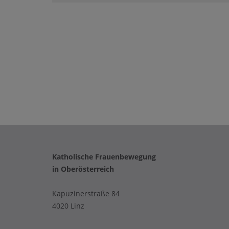
Katholische Frauenbewegung
in Oberösterreich
Kapuzinerstraße 84
4020 Linz