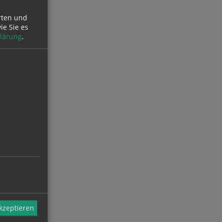
rten und
ie Sie es
lärung
.
akzeptieren