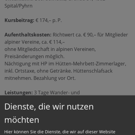
Spital/Pyhrn
Kursbeitrag:
€ 174,– p. P.
Aufenthaltskosten:
Richtwert ca. € 90,– für Mitglieder
alpiner Vereine, ca. € 114,–
ohne Mitgliedschaft in alpinen Vereinen,
Preisänderungen möglich.
Nächtigung mit HP im Hütten-Mehrbett-Zimmerlager,
inkl. Ortstaxe, ohne Getränke. Hüttenschlafsack
mitnehmen. Bezahlung vor Ort.
Leistungen:
3 Tage Wander- und
Kräuterführung, Eigenanreise, exkl. Parkplatzgebühren
Dienste, die wir nutzen
Anmeldung:
Sabina Haslinger, Tel.: 0699/11 23 45
möchten
34,
Anmeldeformular
Hier können Sie die Dienste, die wir auf dieser Website