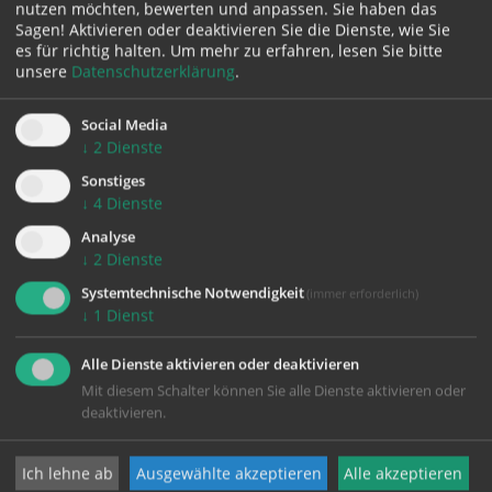
Stornobedingungen:
Es gelten die
nutzen möchten, bewerten und anpassen. Sie haben das
Stornobedingungen auf
www.sabinahaslinger.eu
Sagen! Aktivieren oder deaktivieren Sie die Dienste, wie Sie
es für richtig halten.
Um mehr zu erfahren, lesen Sie bitte
unsere
Datenschutzerklärung
.
Teilnehmerinnen:
mind. 7, max. 11
Social Media
Anmeldeschluss:
: 15. Mai 2026
↓
2
Dienste
Sonstiges
↓
4
Dienste
Analyse
↓
2
Dienste
Systemtechnische Notwendigkeit
FREITAG
(immer erforderlich)
19.06.
↓
1
Dienst
Alle Dienste aktivieren oder deaktivieren
Mit diesem Schalter können Sie alle Dienste aktivieren oder
Zeit:
deaktivieren.
19. Juni 2026,
09:00 Uhr
BEGINN
21. Juni 2026,
16:00 Uhr
ENDE
Ich lehne ab
Ausgewählte akzeptieren
Alle akzeptieren