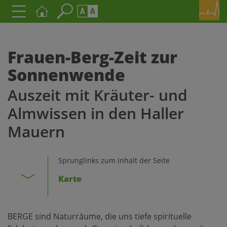
Seite durchsuchen nach ...
Barrierefreiheit Einstellungen
Schriftgröße
Frauen-Berg-Zeit zur
A
A
Sonnenwende
A
Auszeit mit Kräuter- und
Kontrasteinstellungen
Almwissen in den Haller
Mauern
A
A
A
A
A
Sprunglinks zum Inhalt der Seite
Karte
BERGE sind Naturräume, die uns tiefe spirituelle