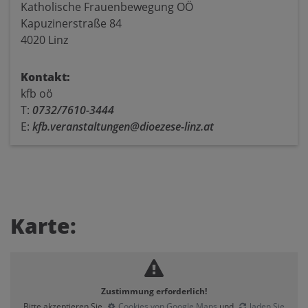
Katholische Frauenbewegung OÖ
Kapuzinerstraße 84
4020 Linz
Kontakt:
kfb oö
T:
0732/7610-3444
E:
kfb.veranstaltungen@dioezese-linz.at
Karte:
Zustimmung erforderlich!
Bitte akzeptieren Sie
Cookies von Google Maps
und
laden Sie