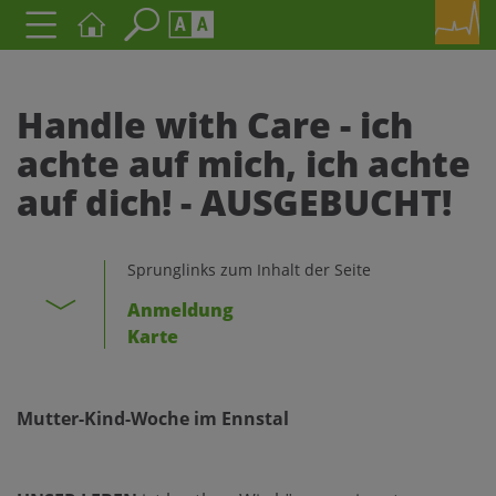
Seite durchsuchen nach ...
Barrierefreiheit Einstellungen
Schriftgröße
Handle with Care - ich
A
A
achte auf mich, ich achte
A
auf dich! - AUSGEBUCHT!
Kontrasteinstellungen
Sprunglinks zum Inhalt der Seite
A
A
A
A
A
Anmeldung
Karte
Mutter-Kind-Woche im Ennstal