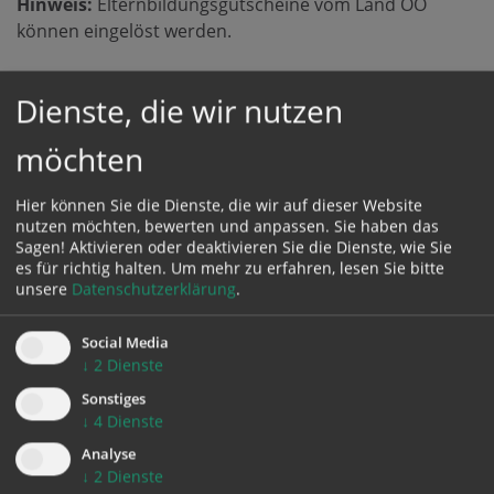
Hinweis:
Elternbildungsgutscheine vom Land OÖ
können eingelöst werden.
Teilnehmerinnen:
mind. 7, max. 10 Mütter mit ihren
Dienste, die wir nutzen
Kindern (insgesamt max. 3 Kinder unter 3 Jahren pro
Veranstaltung)
möchten
Anmeldeschluss:
30. April 2026
Hier können Sie die Dienste, die wir auf dieser Website
nutzen möchten, bewerten und anpassen. Sie haben das
Diese Veranstaltung ist leider ausgebucht. Gerne
Sagen! Aktivieren oder deaktivieren Sie die Dienste, wie Sie
kannst du dich für die Warteliste vormerken lassen.
es für richtig halten.
Um mehr zu erfahren, lesen Sie bitte
unsere
Datenschutzerklärung
.
HIER GEHT ES ZUR WARTELISTE
Social Media
↓
2
Dienste
Sonstiges
Anmeldung:
↓
4
Dienste
Analyse
↓
2
Dienste
Veranstaltung ausgebucht