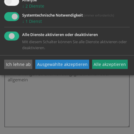
↓
2
Dienste
Elternbildungsgutschein vom Land OÖ
Systemtechnische Notwendigkeit
(immer erforderlich)
↓
1
Dienst
Ich möchte Elternbildungsgutscheine vom Land OÖ
einlösen: online unter Familienkarte.at; EB-
Alle Dienste aktivieren oder deaktivieren
Gutscheine in Papierform bringe ich zur
Mit diesem Schalter können Sie alle Dienste aktivieren oder
Veranstaltung mit und übergebe diese an die
deaktivieren.
Referentin.
Anmerkungen
Ich lehne ab
Ausgewählte akzeptieren
Alle akzeptieren