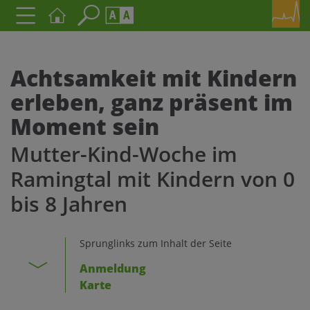
Seite durchsuchen nach ...
Barrierefreiheit Einstellungen
Schriftgröße
Achtsamkeit mit Kindern
A
A
erleben, ganz präsent im
A
Moment sein
Kontrasteinstellungen
Mutter-Kind-Woche im
Ramingtal mit Kindern von 0
A
A
A
A
A
bis 8 Jahren
Sprunglinks zum Inhalt der Seite
Anmeldung
Karte