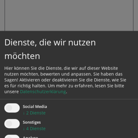
Dienste, die wir nutzen
Geburtsdatum Kind 3
möchten
Hier können Sie die Dienste, die wir auf dieser Website
nutzen möchten, bewerten und anpassen. Sie haben das
Weitere Kinder
Sagen! Aktivieren oder deaktivieren Sie die Dienste, wie Sie
es für richtig halten.
Um mehr zu erfahren, lesen Sie bitte
unsere
Datenschutzerklärung
.
Bitte hier Namen und Geburtsdatum evtl. weiterer Kinder angeben.
Social Media
kfb-Mitglied
*
↓
2
Dienste
Sonstiges
↓
4
Dienste
Bei den Veranstaltungen für Frauen und Kinder gelten ermäßigte Kursbeiträge
für kfb-Mitglieder.
Analyse