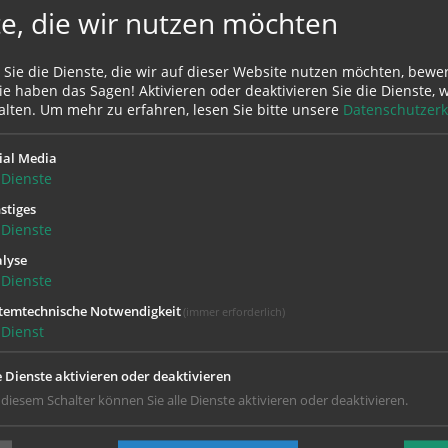
e, die wir nutzen möchten
 Sie die Dienste, die wir auf dieser Website nutzen möchten, bewe
e haben das Sagen! Aktivieren oder deaktivieren Sie die Dienste, w
alten.
Um mehr zu erfahren, lesen Sie bitte unsere
Datenschutzerk
ial Media
Dienste
stiges
Dienste
lyse
Dienste
temtechnische Notwendigkeit
(immer erforderlich)
Dienst
e Dienste aktivieren oder deaktivieren
Unter 0676/8776-6000 sind wir nur während 
 diesem Schalter können Sie alle Dienste aktivieren oder deaktivieren.
erreichbar.