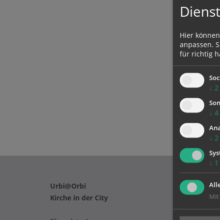
Dienst
Hier können
anpassen. Si
für richtig h
Soc
↓
2
Son
↓
4
Ana
↓
2
Sys
↓
1
All
Urbi@Orbi
Mit
Kirche in der City