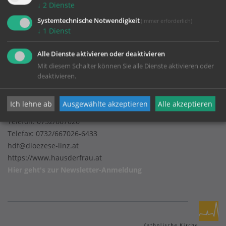
Impressum
↓
2
Dienste
Datenschutz
Systemtechnische Notwendigkeit
(immer erforderlich)
↓
1
Dienst
Alle Dienste aktivieren oder deaktivieren
Bildungs- und Begegnungszentrum Haus der Frau
Mit diesem Schalter können Sie alle Dienste aktivieren oder
deaktivieren.
Volksgartenstraße 18
Ich lehne ab
Ausgewählte akzeptieren
Alle akzeptieren
4020 Linz
Telefon:
0732/667026
Telefax: 0732/667026-6433
hdf@dioezese-linz.at
https://www.hausderfrau.at
Hier geht's zur
Newsletter-Anmeldung