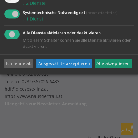
Impressum
↓
2
Dienste
Datenschutz
Systemtechnische Notwendigkeit
(immer erforderlich)
↓
1
Dienst
Alle Dienste aktivieren oder deaktivieren
Bildungs- und Begegnungszentrum Haus der Frau
Mit diesem Schalter können Sie alle Dienste aktivieren oder
deaktivieren.
Volksgartenstraße 18
Ich lehne ab
Ausgewählte akzeptieren
Alle akzeptieren
4020 Linz
Telefon:
0732/667026
Telefax: 0732/667026-6433
hdf@dioezese-linz.at
https://www.hausderfrau.at
Hier geht's zur
Newsletter-Anmeldung