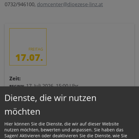
0732/946100,
domcenter@dioezese-linz.at
FREITAG
17.07.
Zeit:
17. Juli 2026,
15:00 Uhr
BEGINN
Dienste, die wir nutzen
Ort:
möchten
Mariendom
Domplatz 1
Hier können Sie die Dienste, die wir auf dieser Website
4020 Linz
nutzen möchten, bewerten und anpassen. Sie haben das
Sagen! Aktivieren oder deaktivieren Sie die Dienste, wie Sie