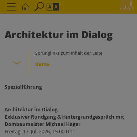
Seite durchsuchen nach ...
Barrierefreiheit Einstellungen
Schriftgröße
Architektur im Dialog
A
A
A
Sprunglinks zum Inhalt der Seite
Kontrasteinstellungen
Karte
A
A
A
A
A
Spezialführung
Architektur im Dialog
Exklusiver Rundgang & Hintergrundgespräch mit
Dombaumeister Michael Hager
Freitag, 17. Juli 2026, 15.00 Uhr