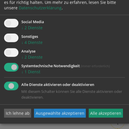
es für richtig halten.
Um mehr zu erfahren, lesen Sie bitte
unsere
Datenschutzerklärung
.
Social Media
↓
2
Dienste
Sonstiges
↓
4
Dienste
Karte:
Analyse
↓
2
Dienste
Systemtechnische Notwendigkeit
(immer erforderlich)
↓
1
Dienst
Zustimmung erforderlich!
Bitte akzeptieren Sie
Cookies von Google Maps
und
laden Sie
Alle Dienste aktivieren oder deaktivieren
die Seite neu
, um diesen Inhalt sehen zu können.
Mit diesem Schalter können Sie alle Dienste aktivieren oder
deaktivieren.
Ich lehne ab
Ausgewählte akzeptieren
Alle akzeptieren
zurück