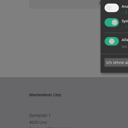
Bitte akzeptieren 
Ana
↓
2
Sys
↓
1
All
Mit
Ich lehne a
Mariendom Linz
Domplatz 1
4020 Linz