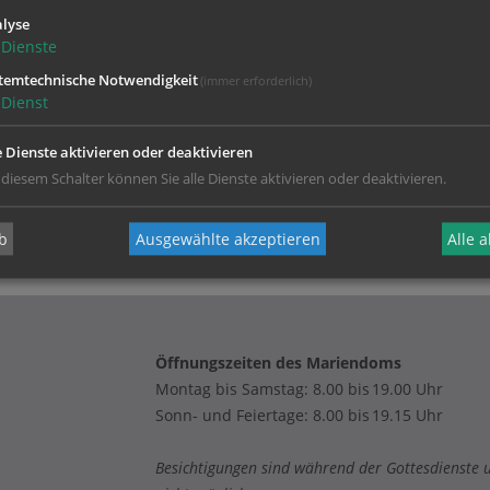
Sie
Cookies von Google Maps
und
laden Sie die Seite neu
, um diesen Inha
lyse
Dienste
temtechnische Notwendigkeit
(immer erforderlich)
Dienst
e Dienste aktivieren oder deaktivieren
 diesem Schalter können Sie alle Dienste aktivieren oder deaktivieren.
b
Ausgewählte akzeptieren
Alle 
Öffnungszeiten des Mariendoms
Montag bis Samstag: 8.00 bis 19.00 Uhr
Sonn- und Feiertage: 8.00 bis 19.15 Uhr
Besichtigungen sind während der Gottesdienste 