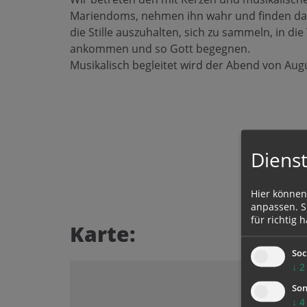
Mariendoms, nehmen ihn wahr und finden dar
die Stille auszuhalten, sich zu sammeln, in die
ankommen und so Gott begegnen.
Musikalisch begleitet wird der Abend von Aug
Dienst
Hier können
anpassen. Si
für richtig h
Karte:
Soc
↓
2
Son
↓
4