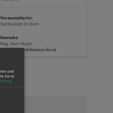
VeranstalterIn:
Spiritualität im Dom
Kontakt:
Mag. Alois Mayer
E:
alois.mayer@dioezese-linz.at
rten und
ie Sie es
lärung
.