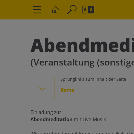
Seite durchs
Barrierefrei
Schriftgröße
Abendmedi
A
A
(Veranstaltung (sonstige
Sprunglinks zum Inhalt der Seite
Karte
Einladung zur
Abendmeditation
mit Live-Musik
Wir betreten den mit Kerzen und musikalisch