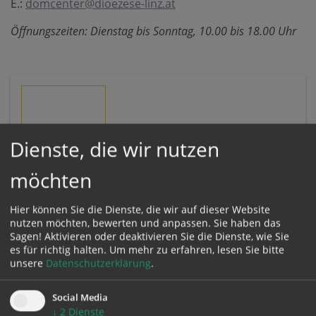
E.:
domcenter@dioezese-linz.at
Öffnungszeiten: Dienstag bis Sonntag, 10.00 bis 18.00 Uhr
FREITAG
Dienste, die wir nutzen
10.07.
möchten
Zeit:
Hier können Sie die Dienste, die wir auf dieser Website
10. Juli 2026,
20:00 Uhr
BEGINN
nutzen möchten, bewerten und anpassen. Sie haben das
10. Juli 2026,
21:00 Uhr
Sagen! Aktivieren oder deaktivieren Sie die Dienste, wie Sie
ENDE
es für richtig halten.
Um mehr zu erfahren, lesen Sie bitte
unsere
Datenschutzerklärung
.
Ort:
Mariendom Linz
Social Media
Domplatz 1
↓
2
Dienste