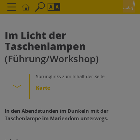
Seite durchsuchen nach ...
Barrierefreiheit Einstellungen
Schriftgröße
Im Licht der
A
A
Taschenlampen
A
(Führung/Workshop)
Kontrasteinstellungen
Sprunglinks zum Inhalt der Seite
A
A
A
A
A
Karte
In den Abendstunden im Dunkeln mit der
Taschenlampe im Mariendom unterwegs.