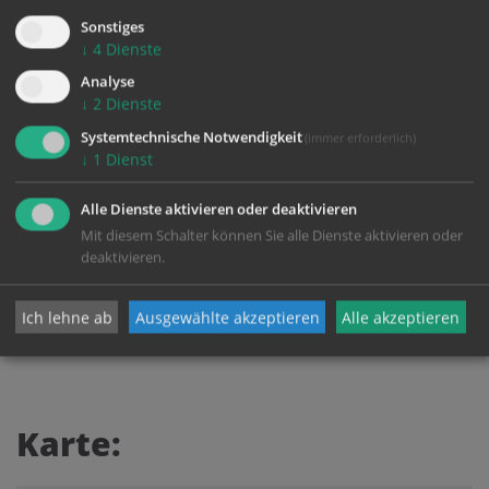
4020 Linz
Sonstiges
↓
4
Dienste
Analyse
VeranstalterIn:
↓
2
Dienste
Mariendom Linz / Domcenter Linz
Systemtechnische Notwendigkeit
(immer erforderlich)
Herrenstraße 36
↓
1
Dienst
4020 Linz
Alle Dienste aktivieren oder deaktivieren
Kontakt:
Mit diesem Schalter können Sie alle Dienste aktivieren oder
T:
0732/946100
deaktivieren.
E:
domcenter@dioezese-linz.at
Ich lehne ab
Ausgewählte akzeptieren
Alle akzeptieren
Karte: