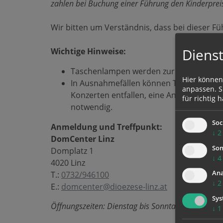
zahlen bei Buchung einer Führung den Kinderprei
Wir bitten um Verständnis, dass bei dieser Fü
Dienst
Wichtige Hinweise:
Taschenlampen werden zur Verfügung ge
Hier können
In Ausnahmefällen können Termine aufg
anpassen. Si
Konzerten entfallen, eine Anmeldung im
für richtig h
notwendig.
Soc
Anmeldung und Treffpunkt:
↓
2
DomCenter Linz
Son
Domplatz 1
↓
4
4020 Linz
Ana
T.:
0732/946100
↓
2
E.:
domcenter@dioezese-linz.at
Sys
Öffnungszeiten: Dienstag bis Sonntag, 10.00 bis 
↓
1