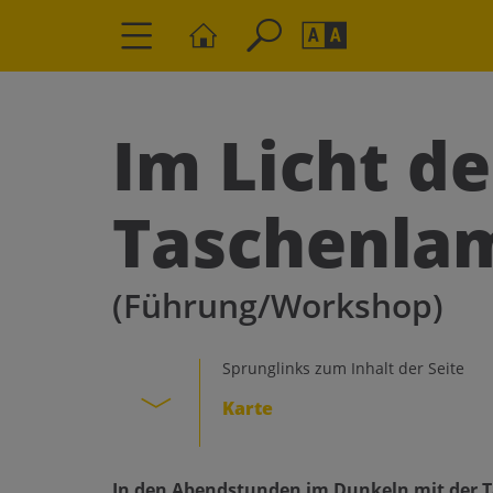
Seite durchs
Barrierefrei
Schriftgröße
Im Licht de
A
A
Taschenla
(Führung/Workshop)
Sprunglinks zum Inhalt der Seite
Karte
In den Abendstunden im Dunkeln mit der