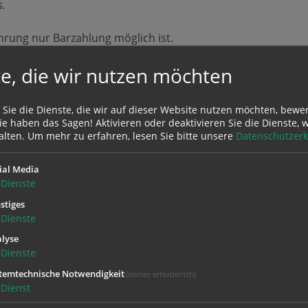
s.
hrung nur Barzahlung möglich ist.
e, die wir nutzen möchten
stellt.
 Sie die Dienste, die wir auf dieser Website nutzen möchten, bewe
rund von Gottesdiensten oder
e haben das Sagen! Aktivieren oder deaktivieren Sie die Dienste, w
 Domcenter ist daher unbedingt
alten.
Um mehr zu erfahren, lesen Sie bitte unsere
Datenschutzerk
ial Media
Dienste
stiges
Dienste
lyse
Dienste
temtechnische Notwendigkeit
(immer erforderlich)
18.00 Uhr
Dienst