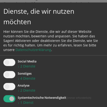
Besonders der Pfarrgarten erwies sich als Ort der
Dienste, die wir nutzen
Begegnung. In entspannter Atmosphäre bot sich die
Möglichkeit, miteinander ins Gespräch zu kommen,
möchten
neue Kontakte zu knüpfen und die Gemeinschaft rund
um den Alten Dom kennenzulernen.
Hier können Sie die Dienste, die wir auf dieser Website
Das Team des Alten Doms bedankt sich herzlich bei
nutzen möchten, bewerten und anpassen. Sie haben das
allen Mitwirkenden und bei den zahlreichen
Sagen! Aktivieren oder deaktivieren Sie die Dienste, wie Sie
Besucherinnen und Besuchern. Die vielen positiven
es für richtig halten.
Um mehr zu erfahren, lesen Sie bitte
Rückmeldungen und die große Wertschätzung für die
unsere
Datenschutzerklärung
.
einzelnen Veranstaltungen zeigen, dass die Lange
Nacht der Kirchen auch heuer wieder ein gelungenes
Social Media
↓
2
Dienste
Zeichen für Offenheit, Gemeinschaft und lebendige
Kirche war.
Sonstiges
↓
4
Dienste
Analyse
↓
2
Dienste
Systemtechnische Notwendigkeit
(immer erforderlich)
↓
1
Dienst