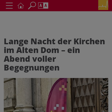
Seite durchsuchen nach ...
Barrierefreiheit Einstellungen
Schriftgröße
A
A
A
Lange Nacht der Kirchen
im Alten Dom – ein
Kontrasteinstellungen
Abend voller
A
A
A
A
A
Begegnungen