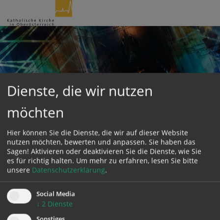
Seite durchsuchen nach ...
Barrierefreiheit Einstellungen
Schriftgröße
A
A
A
Dienste, die wir nutzen
Kontrasteinstellungen
möchten
A
A
A
A
A
Hier können Sie die Dienste, die wir auf dieser Website
nutzen möchten, bewerten und anpassen. Sie haben das
Sagen! Aktivieren oder deaktivieren Sie die Dienste, wie Sie
es für richtig halten.
Um mehr zu erfahren, lesen Sie bitte
Dieser Eintrag ist leider nicht mehr vorhanden.
unsere
Datenschutzerklärung
.
Social Media
↓
2
Dienste
Sonstiges