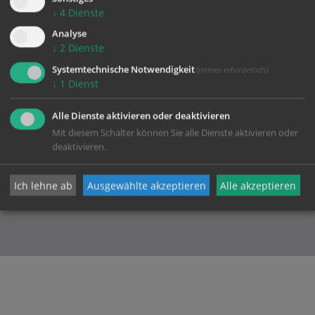
↓
4
Dienste
Analyse
↓
2
Dienste
Systemtechnische Notwendigkeit
(immer erforderlich)
Katholische Kirche in Oberösterreich
↓
1
Dienst
Diözese Linz
Alle Dienste aktivieren oder deaktivieren
Herrenstraße 19
Mit diesem Schalter können Sie alle Dienste aktivieren oder
4020 Linz
deaktivieren.
Ihr Kontakt zur
Diözese Linz
Ich lehne ab
Ausgewählte akzeptieren
Alle akzeptieren