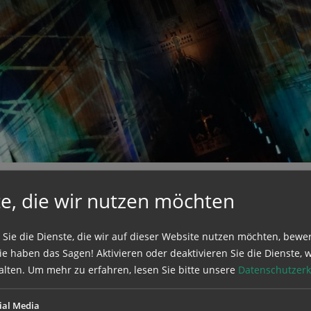
uchen nach ...
heit Einstellungen
Kontrasteinstellungen
A
A
A
A
A
A
e, die wir nutzen möchten
n.
 Sie die Dienste, die wir auf dieser Website nutzen möchten, bewe
e haben das Sagen! Aktivieren oder deaktivieren Sie die Dienste, w
alten.
Um mehr zu erfahren, lesen Sie bitte unsere
Datenschutzerk
ial Media