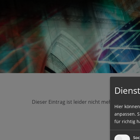
Seite durchs
Barrierefrei
Schriftgröße
A
A
Dienst
Dieser Eintrag ist leider nicht mehr vorhande
Hier können
anpassen. Si
für richtig h
Soc