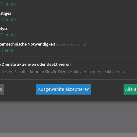
Dienste
stiges
Dienste
lyse
Dienste
temtechnische Notwendigkeit
(immer erforderlich)
Dienst
Ihr Kontakt zur
e Dienste aktivieren oder deaktivieren
Diözese Linz
 diesem Schalter können Sie alle Dienste aktivieren oder deaktivieren.
b
Ausgewählte akzeptieren
Alle 