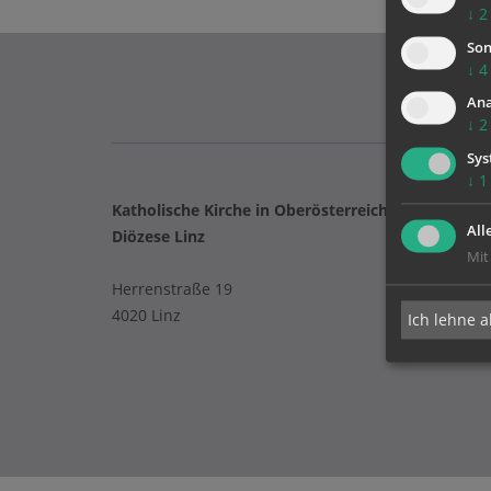
↓
2
Son
↓
4
Ana
↓
2
Sys
↓
1
Katholische Kirche in Oberösterreich
All
Diözese Linz
Mit
Herrenstraße 19
4020 Linz
Ich lehne a