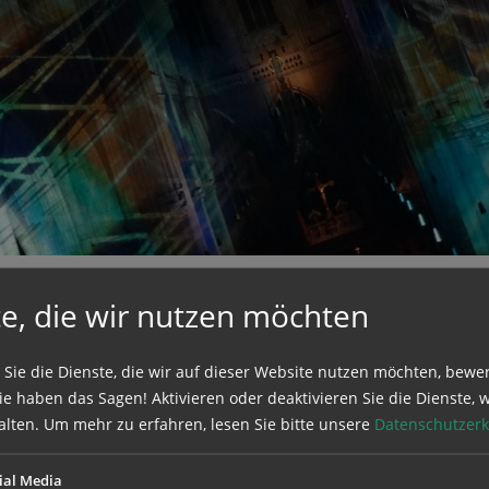
uchen nach ...
heit Einstellungen
Kontrasteinstellungen
A
A
A
A
A
A
e, die wir nutzen möchten
n.
 Sie die Dienste, die wir auf dieser Website nutzen möchten, bewe
e haben das Sagen! Aktivieren oder deaktivieren Sie die Dienste, w
alten.
Um mehr zu erfahren, lesen Sie bitte unsere
Datenschutzerk
ial Media