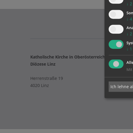
↓
2
Son
↓
4
Ana
↓
2
Sys
↓
1
Katholische Kirche in Oberösterreich
All
Diözese Linz
Mit
Herrenstraße 19
4020 Linz
Ich lehne a