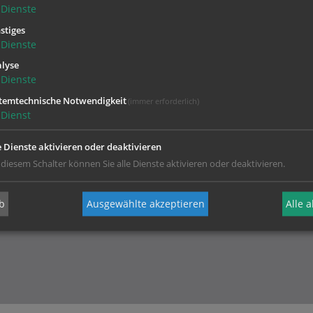
Dienste
stiges
Dienste
lyse
Dienste
temtechnische Notwendigkeit
(immer erforderlich)
Dienst
Ihr Kontakt zur
e Dienste aktivieren oder deaktivieren
Diözese Linz
 diesem Schalter können Sie alle Dienste aktivieren oder deaktivieren.
b
Ausgewählte akzeptieren
Alle 