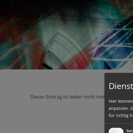
Seite durchs
Barrierefrei
Schriftgröße
A
A
Dienst
Dieser Eintrag ist leider nicht mehr vorhande
Hier können
anpassen. Si
für richtig h
Soc