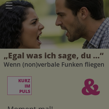
Seite durchsuchen nach ...
Barrierefreiheit Einstellungen
Schriftgröße
A
A
A
„Egal was ich sage, du …“
Kontrasteinstellungen
Wenn (non)verbale Funken fliegen
A
A
A
A
A
KURZ
IM
PULS
Moment mal!