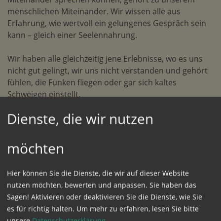
menschlichen Miteinander. Wir wissen alle aus
Erfahrung, wie wertvoll ein gelungenes Gespräch sein
kann – gleich einer Seelennahrung.
Wir haben alle gleichzeitig jene Erlebnisse, wo es uns
nicht gut gelingt, wir uns nicht verstanden und gehört
fühlen, die Funken fliegen oder gar sich kaltes
Schweigen einstellt.
Dienste, die wir nutzen
Miteinander reden ist eine Übungssache, die es wert
ist, zu üben. Das spezielle Kommunikationstraining für
Paare ist eine wunderbare Gelegenheit dafür.
möchten
Habt ihr Zeit, diese Gelegenheit zu nützen?
Hier können Sie die Dienste, die wir auf dieser Website
Fr, 4. – So, 6. September 2026
in Matrei am Brenner
nutzen möchten, bewerten und anpassen. Sie haben das
Sagen! Aktivieren oder deaktivieren Sie die Dienste, wie Sie
Anmeldung und Details
es für richtig halten.
Um mehr zu erfahren, lesen Sie bitte
unsere
Datenschutzerklärung
.